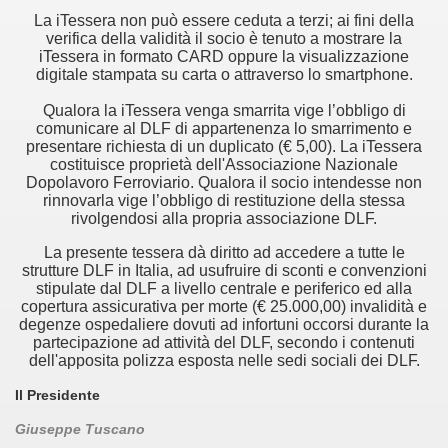
La iTessera non può essere ceduta a terzi; ai fini della
verifica della validità il socio è tenuto a mostrare la
iTessera in formato CARD oppure la visualizzazione
digitale stampata su carta o attraverso lo smartphone.
Qualora la iTessera venga smarrita vige l’obbligo di
comunicare al DLF di appartenenza lo smarrimento e
presentare richiesta di un duplicato (€ 5,00). La iTessera
costituisce proprietà dell'Associazione Nazionale
Dopolavoro Ferroviario. Qualora il socio intendesse non
rinnovarla vige l’obbligo di restituzione della stessa
rivolgendosi alla propria associazione DLF.
La presente tessera dà diritto ad accedere a tutte le
strutture DLF in Italia, ad usufruire di sconti e convenzioni
stipulate dal DLF a livello centrale e periferico ed alla
copertura assicurativa per morte (€ 25.000,00) invalidità e
degenze ospedaliere dovuti ad infortuni occorsi durante la
partecipazione ad attività del DLF, secondo i contenuti
dell'apposita polizza esposta nelle sedi sociali dei DLF.
Il Presidente
Giuseppe Tuscano